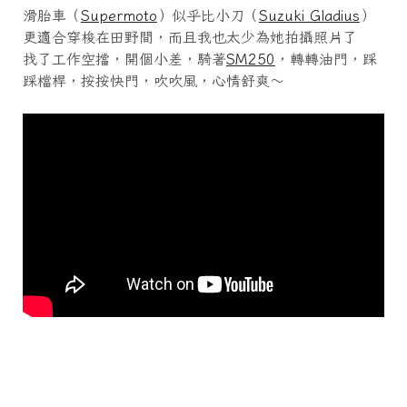
滑胎車（
Supermoto
）似乎比小刀（
Suzuki Gladius
）
更適合穿梭在田野間，而且我也太少為她拍攝照片了
找了工作空擋，開個小差，騎著
SM250
，轉轉油門，踩
踩檔桿，按按快門，吹吹風，心情舒爽～