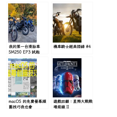
我的第一台滑胎車
機車騎士經典語錄 #4
SM250 EP3 試跑
macOS 的免費螢幕擷
遊戲回顧：星際大戰戰
圖技巧我也會
場前線 II