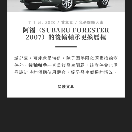
O
R
E
7 1 月, 2020
/
艾立克
/
我是四輪大爺
S
阿福（SUBARU FORESTER
T
2007）的後輪軸承更換歷程
E
R
2
這部車，可能我是特例，除了因年限必須更換的零
0
件外，
後輪軸承
一直重複發生問題，這零件會比產
0
品設計時的預期使用壽命，提早發生磨損的情況．
7
）
阿
閱讀文章
引
福
擎
（
室
S
傳
U
來
B
連
A