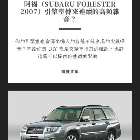
阿福（SUBARU FORESTER
2007）引擎室傳來連續的高頻雜
音？
你的引擎室也會傳來惱人的各種不該出現的尖銳噪
音？不論你想 DIY 或是交給車行前的確認，也許
這篇可以提供你些微的幫助．
阿
閱讀文章
福
（
S
U
B
A
R
U
F