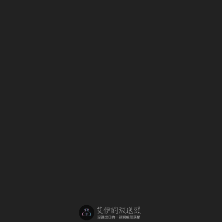
續
R
的
U
高
F
頻
O
雜
R
音
E
？
S
T
E
R
2
0
0
7
）
的
後
輪
軸