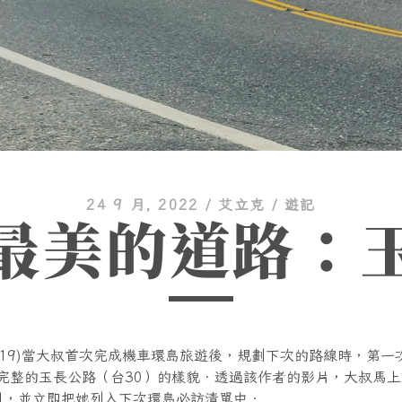
24 9 月, 2022
/
艾立克
/
遊記
最美的道路：
019)當大叔首次完成機車環島旅遊後，規劃下次的路線時，第一
 見到完整的玉長公路（台30）的樣貌．透過該作者的影片，大叔馬
引，並立即把她列入下次環島必訪清單中．