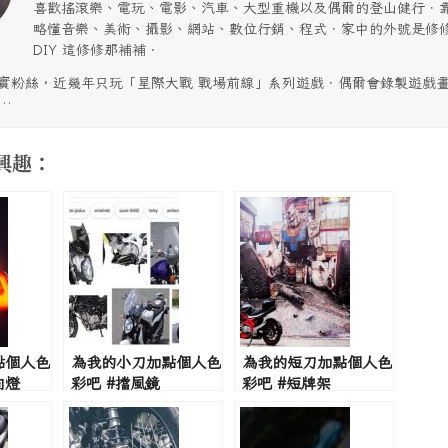
喜歡搖滾樂、電玩、電影、汽車、大型重機以及偶爾的登山健行．
略懂音樂、美術、攝影、網站、數位行銷、程式．家中的外號是修
DIY 這修修那補補．
實粉絲，近幾年只玩「星際大戰 戰場前線」系列遊戲．偶爾會錄製遊戲
…
興趣：
點個人色
為我的小刀加點個人色
為我的短刀加點個人色
向燈
彩吧 #擋風鏡
彩吧 #短牌架