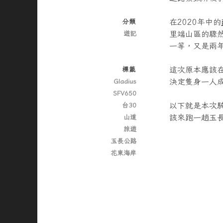
在2020年中的
分類
里端山區的驟
遊記
一等，又是兩
這次原本應該
標籤
決定隻身一人成
Gladius
SFV650
以下就是本次
台30
該來跑一趟玉
山道
旅遊
玉長公路
花東海岸