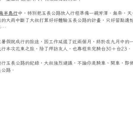
南半島行
中，特別把玉長公路放入行程準備一親芳澤．無奈，天
然的大雨中斷了大叔打算好好體驗玉長公路的計畫，只好留點遺
年…
在暑假就成行的旅途，因工作延遲了近兩個月，終於在九月中的
行本次花東之旅，除了拜訪友人，也專程來完騎台30＋台23．
騎行玉長公路的紀錄，大叔強烈建議，不論你是騎車、開車，即
長公路．