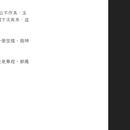
公不作美．玉
憾下次再來．這
一個空擋，臨時
使是專程，都應