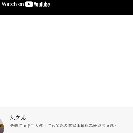
艾立克
是個混血中年大叔，混台閩以及客家兩種極為優秀的血統．