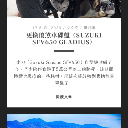
域
2
名
5
）
0
）
17 5 月, 2023
/
艾立克
/
摩托車
去
更換後煞車碟盤（SUZUKI
跑
SFV650 GLADIUS）
山
小刀（Suzuki Gladius SFV650）自從被收編至
今，至少陪伴我跑了5萬公里以上的路程．這期間
陸續也更換的一些耗材，而這次終於輪到更換煞車
碟盤了．
更
閱讀文章
換
後
煞
車