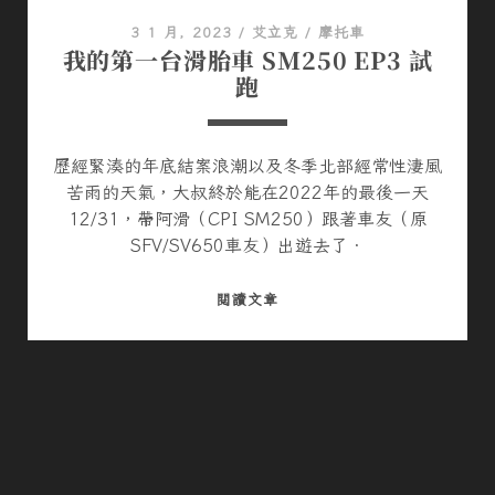
G
3 1 月, 2023
/
艾立克
/
摩托車
L
我的第一台滑胎車 SM250 EP3 試
A
跑
D
I
U
歷經緊湊的年底結案浪潮以及冬季北部經常性淒風
S
苦雨的天氣，大叔終於能在2022年的最後一天
短
12/31，帶阿滑（CPI SM250）跟著車友（原
刀
SFV/SV650車友）出遊去了．
擁
有
我
閱讀文章
近
的
四
第
年
一
的
台
心
滑
得
胎
車