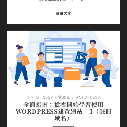
我
閱讀文章
們
以
騎
車
共
遊
的
方
式
來
保
持
1 9 月, 2023
/
艾立克
/
WORDPRESS
對
全面指南：從零開始學習使用
生
WORDPRESS建置網站 – 1（註冊
活
域名）
不