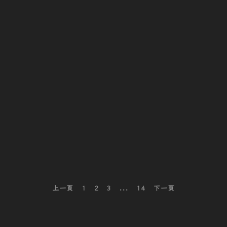
S
M
2
5
0
E
P
3
試
跑
文
上一頁
1
2
3
...
14
下一頁
章