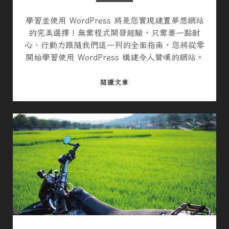
滅
的
學習並使用 WordPress 將是您實現建置夢想網站
熱
的完美選擇！無需程式開發經驗，只需要一點耐
情
心、行動力跟隨我們這一列的全面指南，您將從零
開始學習使用 WordPress 構建令人贊嘆的網站。
全
閱讀文章
面
指
南
：
從
零
開
始
學
習
使
用