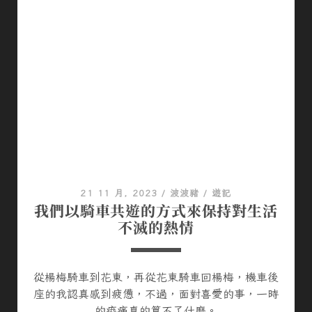
21 11 月, 2023
/
波波豬
/
遊記
我們以騎車共遊的方式來保持對生活
不滅的熱情
從楊梅騎車到花東，再從花東騎車回楊梅，機車後
座的我認真感到疲憊，不過，面對喜愛的事，一時
的痠痛真的算不了什麼。