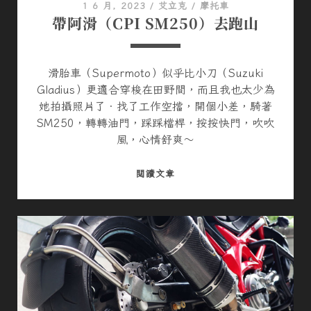
1 6 月, 2023
/
艾立克
/
摩托車
W
帶阿滑（CPI SM250）去跑山
O
R
D
滑胎車（Supermoto）似乎比小刀（Suzuki
P
Gladius）更適合穿梭在田野間，而且我也太少為
R
她拍攝照片了．找了工作空擋，開個小差，騎著
E
SM250，轉轉油門，踩踩檔桿，按按快門，吹吹
S
風，心情舒爽～
S
建
帶
閱讀文章
置
阿
網
滑
站
（
–
C
1
P
（
I
註
S
冊
M