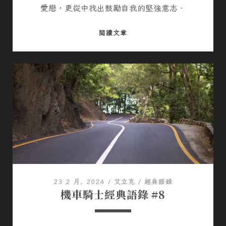
o
愛戀，更從中找出鼓勵自我的堅強意志．
s
機
閱讀文章
車
t
騎
士
s
經
典
語
錄
#
9
23 2 月, 2024
/
艾立克
/
經典語錄
機車騎士經典語錄 #8