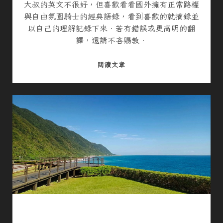
大叔的英文不很好，但喜歡看看國外擁有正常路權
與自由氛圍騎士的經典語錄，看到喜歡的就摘錄並
以自己的理解記錄下來．若有錯誤或更高明的翻
譯，還請不吝賜教．
機
閱讀文章
車
騎
士
經
典
語
錄
#
8