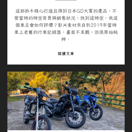
跨
頁
這部鈴木精心打造且得到日本GD大賞的產品，不
顯
管當時的時空背景與銷售狀況，放到這時空，我這
示
個車主會如何評價？影片素材來自於2019年當時
？
車上老舊的行車記錄器，畫面不美觀，但很原始純
粹．
S
閱讀文章
U
Z
U
K
I
S
F
V
6
5
0