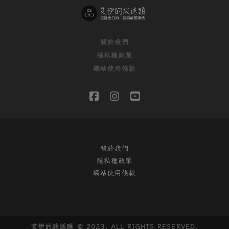
分
頁
關於我們
隱私權政策
網站使用條款
f
i
y
a
n
o
c
s
u
關於我們
e
t
t
隱私權政策
b
a
u
網站使用條款
o
g
b
o
r
e
k
a
艾伊的放送頭 © 2023. ALL RIGHTS RESERVED.