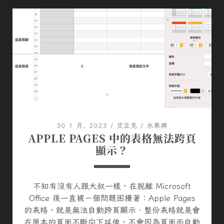
騎
I
士
U
經
S
典
）
語
錄
#
7
30 1 月, 2023
/
艾立克
/
水果牌
APPLE PAGES 中的表格無法跨頁
顯示？
不知有沒有人跟大叔一樣，在脫離 Microsoft
Office 後一直被ㄧ個問題困擾著：Apple Pages
的表格，就是無法自動跨頁顯示．整份表格就是會
在原本的頁面不斷向下延伸，不會因為頁面而自動