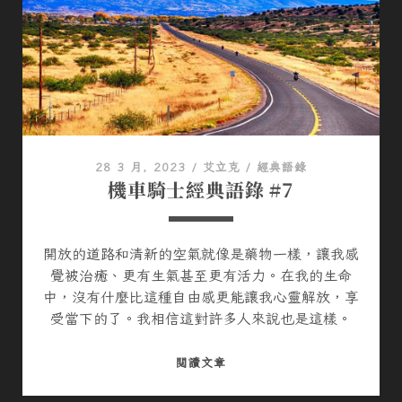
碟
盤
（
S
U
Z
U
K
28 3 月, 2023
/
艾立克
/
經典語錄
I
機車騎士經典語錄 #7
S
F
V
開放的道路和清新的空氣就像是藥物一樣，讓我感
6
覺被治癒、更有生氣甚至更有活力。在我的生命
5
中，沒有什麼比這種自由感更能讓我心靈解放，享
0
受當下的了。我相信這對許多人來說也是這樣。
G
L
機
閱讀文章
A
車
D