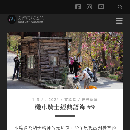
f
i
y
a
n
o
c
s
u
艾
e
t
t
伊
b
a
u
o
g
b
的
o
r
e
放
k
a
送
m
1 3 月, 2024
/
艾立克
/
經典語錄
頭
機車騎士經典語錄 #9
P
本篇多為騎士精神的光明面，除了展現出對騎車的