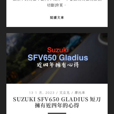
切斷跨頁．
A
閱讀文章
P
P
L
E
P
A
G
E
S
中
的
表
13 1 月, 2023
/
艾立克
/
摩托車
格
SUZUKI SFV650 GLADIUS 短刀
無
擁有近四年的心得
法