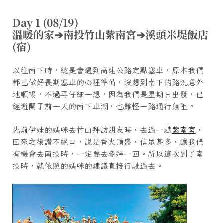
Day 1 (08/19)
溫暖的家➔南投竹山紫南宮➔溪頭米堤飯店
(宿)
以往南下時，總是會遇到高速公路定點塞車，原本我們
都已做好長期塞車的心裡準備，沒想到南下的路況意外
地順暢，不過再仔細一想，因為我們是星期日出發，已
經避開了前一天的南下車潮，也難怪一路通行無阻。
先前伊娃的媽咪去竹山拜訪朋友時，去過一趟
紫南宮
，
回來之後讚不絕口，說是香火頂盛，信眾甚多，讓我們
有機會去南投時，一定要去參拜一回。所以這次到了南
投時，就依照的媽咪的建議直接行駛過去。