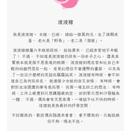
波波豬
我是波波豬。 女豬，已婚， 嫁給一個黑狗兄，生了兩顆皮
蛋， 老大是「野馬」，老二是「潑猴」。
波波豬隸屬六年級前段班， 掐指算來， 已經非常地不年輕
了！ 不過， 不知道是波波豬仍保有一份赤子之心， 還是其
實根本就是個不思長進的敗類， 波波豬到現在常和比自己年
輕的幼齒們混在一起， 老是幻想些不著邊際的畫面， 以及為
了一些沒什麼梗的笑話而竊竊訕笑。 波波豬有時候，會不知
道自己為何而存在， 就像個少女般的自艾自憐； 有時候，會
對於生活週遭的事有感而發， 而寫一堆五四三的想法； 有時
候，工作上疲憊到只想讓腦袋放空， 回到家只想和沙發融為
一體； 不過，偶而會有文思泉湧，一堆話不吐不快的時候，
這裡就是我最好的抒發空間．
不討厭我的，歡迎偶而路過來看看； 看不慣我的，只能說緣
份不夠，慢走不送。