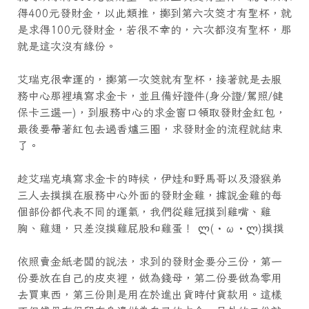
得400元發財金，以此類推，擲到第六次筊才有聖杯，就
是求得100元發財金，若很不幸的，六次都沒有聖杯，那
就是這次沒有緣份。
艾瑞克很幸運的，擲第一次筊就有聖杯，接著就是去服
務中心那裡填寫求金卡，並且備好證件(身分證/駕照/健
保卡三選一)，到服務中心的求金窗口領取發財金紅包，
最後要帶著紅包去過香爐三圈，求發財金的流程就結束
了。
趁艾瑞克填寫求金卡的時候，伊娃和野馬哥以及潑猴弟
三人去摸摸在服務中心外面的發財金雞，據說金雞的每
個部份都代表不同的運氣，我們從雞冠摸到雞嘴、雞
胸、雞翅，只差沒摸雞屁股和雞蛋！ ლ(・ω・ლ)摸摸
依照賣金紙老闆的說法，求到的發財金要分三份，第一
份要放在自己的皮夾裡，做為錢母，第二份要做為零用
去買東西，第三份則是用在於進出貨時付貨款用。這樣