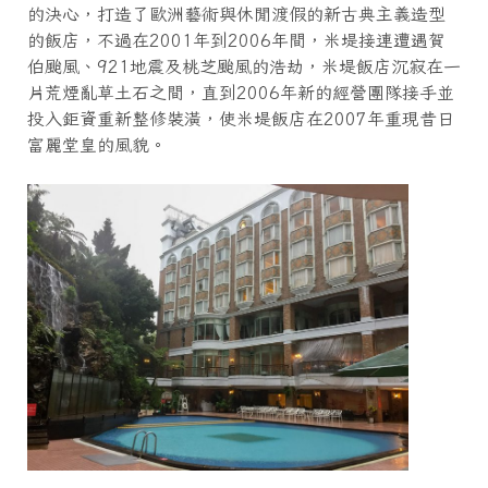
的決心，打造了歐洲藝術與休閒渡假的新古典主義造型
的飯店，不過在2001年到2006年間，米堤接連遭遇賀
伯颱風、921地震及桃芝颱風的浩劫，米堤飯店沉寂在一
片荒煙亂草土石之間，直到2006年新的經營團隊接手並
投入鉅資重新整修裝潢，使米堤飯店在2007年重現昔日
富麗堂皇的風貌。