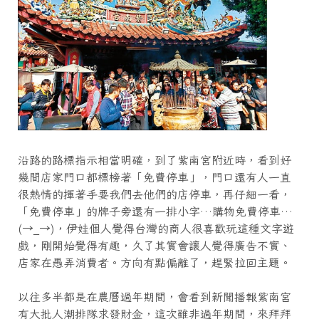
沿路的路標指示相當明確，到了紫南宮附近時，看到好
幾間店家門口都標榜著「免費停車」，門口還有人一直
很熱情的揮著手要我們去他們的店停車，再仔細一看，
「免費停車」的牌子旁還有一排小字…購物免費停車…
(→_→)，伊娃個人覺得台灣的商人很喜歡玩這種文字遊
戲，剛開始覺得有趣，久了其實會讓人覺得廣告不實、
店家在愚弄消費者。方向有點偏離了，趕緊拉回主題。
以往多半都是在農曆過年期間，會看到新聞播報紫南宮
有大批人潮排隊求發財金，這次雖非過年期間，來拜拜