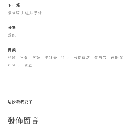
下一篇
機車騎士經典語錄
分類
遊記
標籤
旅遊
早餐
溪頭
發財金
竹山
米提飯店
紫南宮
自助餐
阿里山
駕車
這沙發我要了
發佈留言