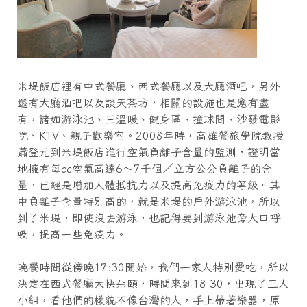
米堤飯店裡有中式餐廳、西式餐廳以及大廳酒吧，另外
還有大廳酒吧以及談天茶坊，相關的設施也是應有盡
有，諸如游泳池、三溫暖、健身區、撞球間、沙發電影
院、KTV、親子歡樂室。2008年時，高雄餐旅學院教授
蕭登元到米堤飯店進行空氣負離子含量的監測，證明當
地擁有每cc空氣高達6～7千個／立方公分負離子的含
量，已經是增加人體抵抗力以及提高免疫力的等級。其
中負離子含量特別高的，就是米堤的戶外游泳池，所以
到了米堤，即使沒去游泳，也記得要到游泳池旁大口呼
吸，提高一些免疫力。
晚餐時間從傍晚17:30開始，我們一家人特別愛吃，所以
決定在西式餐廳大快朵頤，時間來到18:30，出現了三人
小組，看他們的樣貌不像台灣的人，手上帶著樂器，原