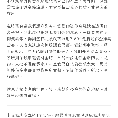
不但錢母有保留在身邊做為自己的本金，另外的二份就
當做錢子讓金錢流通，才會再招回更多的財，才會有進
有出！
在服務台旁我們還看到有一隻隻的迷你金雞放在透明的
盒子裡，原來這也是類似發財金的意思，一樣要向神明
擲筊請示，得到聖杯之後就可以用3,600元將迷你金雞請
回去。艾瑞克說這次神明讓我們第一筊就擲中聖杯，領
了600元，神明已經對我們很好了，我們先不要太貪心，
等賺到了錢來還發財金時，再另外請迷你金雞回去。是
的，人心不足蛇吞象，一旦我們自己的欲求太大，反而
對於很多事都會視為理所當然，不懂得感恩，所以，剛
好就好。
結束了紫南宮的行程，接下來朝向今晚的住宿地點～溪
頭米堤飯店前進。
米堤飯店成立於1993年，經營團隊以實現頂級飯店夢想