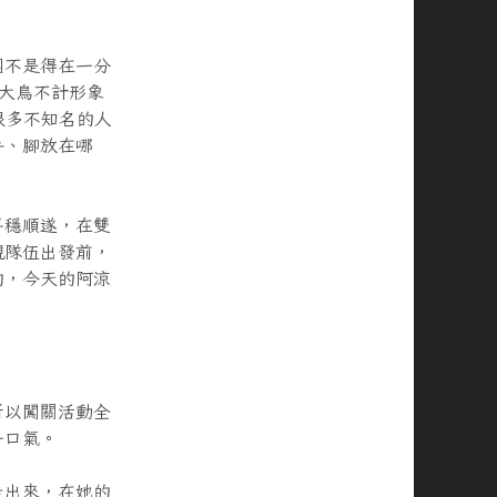
團不是得在一分
，大鳥不計形象
很多不知名的人
手、腳放在哪
平穩順遂，在雙
親隊伍出發前，
的，今天的阿涼
所以闖關活動全
一口氣。
走出來，在她的