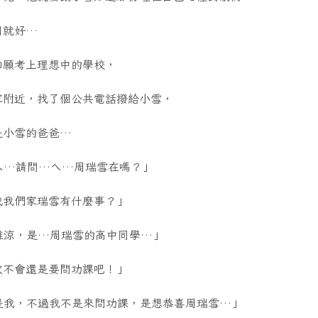
月就好…
如願考上理想中的學校，
家附近，找了個公共電話撥給小雪，
是小雪的爸爸…
ㄟ…請問…ㄟ…周瑞雪在嗎？」
找我們家瑞雪有什麼事？」
維涼，是…周瑞雪的高中同學…」
次不會還是要問功課吧！」
是我，不過我不是來問功課，是想恭喜周瑞雪…」