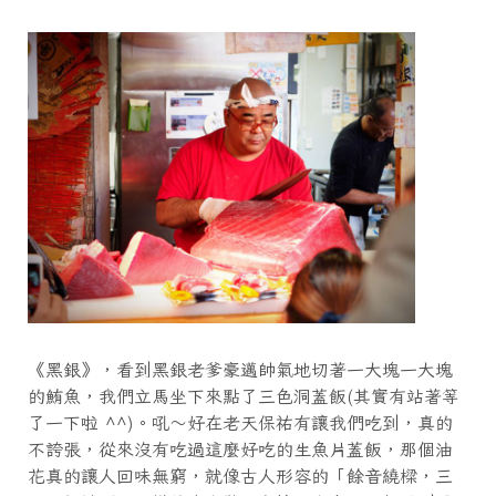
《黑銀》，看到黑銀老爹豪邁帥氣地切著一大塊一大塊
的鮪魚，我們立馬坐下來點了三色洞蓋飯(其實有站著等
了一下啦 ^^)。吼～好在老天保祐有讓我們吃到，真的
不誇張，從來沒有吃過這麼好吃的生魚片蓋飯，那個油
花真的讓人回味無窮，就像古人形容的「餘音繞樑，三