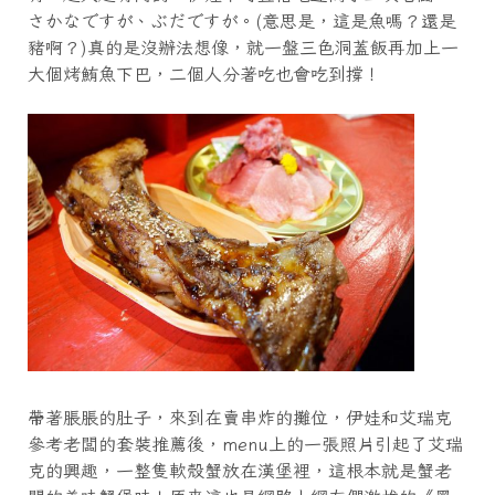
さかなですが、ぶだですが。(意思是，這是魚嗎？還是
豬啊？)真的是沒辦法想像，就一盤三色洞蓋飯再加上一
大個烤鮪魚下巴，二個人分著吃也會吃到撐！
帶著脹脹的肚子，來到在賣串炸的攤位，伊娃和艾瑞克
參考老闆的套裝推薦後，menu上的一張照片引起了艾瑞
克的興趣，一整隻軟殼蟹放在漢堡裡，這根本就是蟹老