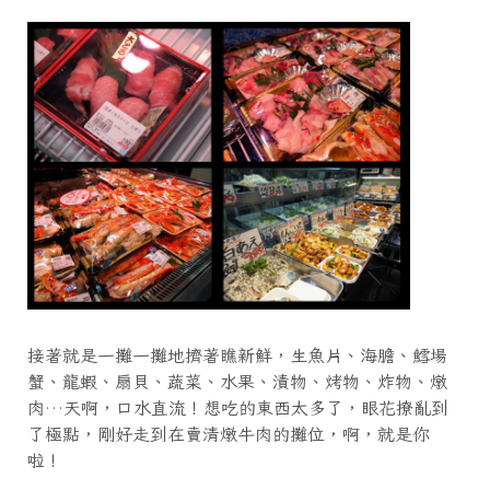
接著就是一攤一攤地擠著瞧新鮮，生魚片、海膽、鱈場
蟹、龍蝦、扇貝、蔬菜、水果、漬物、烤物、炸物、燉
肉…天啊，口水直流！想吃的東西太多了，眼花撩亂到
了極點，剛好走到在賣清燉牛肉的攤位，啊，就是你
啦！