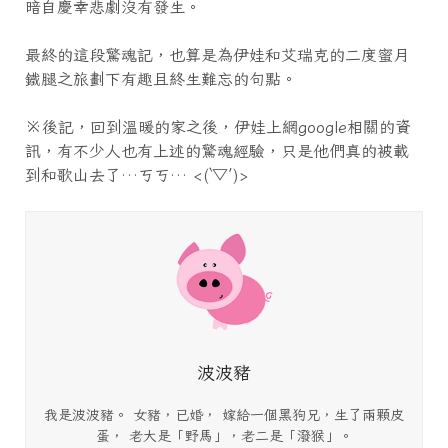
暗自慶幸悲劇沒有發生。
最終的這段驚魂記，也算是為伊娃和艾瑞克的二度蜜月
鐵腿之旅劃下有趣且終生難忘的句點。
※後記，回到溫暖的家之後，伊娃上網google相關的資
訊，有不少人也有上述的驚魂經驗，只是他們真的被載
到和歌山去了…ㄎㄎ… <(‵▽′)>
波波豬
我是波波豬。 女豬，已婚， 嫁給一個黑狗兄，生了兩顆皮
蛋， 老大是「野馬」，老二是「潑猴」。