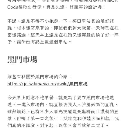
可用手機存取)，等到有需要時，再去機器那裡掃瞄QR
Code後取出行李。真是先進，好厲害的設計喔！
不過，還是不得不小抱怨一下，梅田車站真的是好複
雜，根本迷宮來著的．即使我們到大阪第一天時已在裡
面迷路過，這天早上還是在裡頭又迷霧般的繞了好一陣
子，讓伊娃有點生氣這個車站。
黑門市場
維基百科關於黑門市場的介紹：
https://ja.wikipedia.org/wiki/黒門市場
今天早上刻意不吃早餐，就是為了要在黑門市場吃透
透。一進入市場內，就直接去找人人推薦必喝的豆乳，
雖然網路上已有不少人事先提醒這是無糖而且濃稠的豆
漿，但喝了第一口之後…，艾瑞克和伊娃面面相覷，我
們真的不識貨，對不起，以後不會再試第二次了。