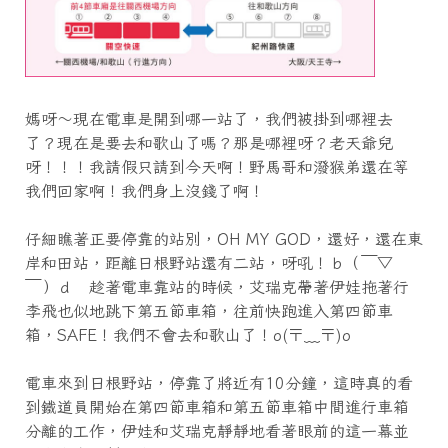
媽呀～現在電車是開到哪一站了，我們被掛到哪裡去
了？現在是要去和歌山了嗎？那是哪裡呀？老天爺兒
呀！！！我請假只請到今天啊！野馬哥和潑猴弟還在等
我們回家啊！我們身上沒錢了啊！
仔細瞧著正要停靠的站別，OH MY GOD，還好，還在東
岸和田站，距離日根野站還有二站，呀吼！ｂ（￣▽
￣）ｄ 趁著電車靠站的時候，艾瑞克帶著伊娃拖著行
李飛也似地跳下第五節車箱，往前快跑進入第四節車
箱，SAFE！我們不會去和歌山了！o(〒﹏〒)o
電車來到日根野站，停靠了將近有10分鐘，這時真的看
到鐵道員開始在第四節車箱和第五節車箱中間進行車箱
分離的工作，伊娃和艾瑞克靜靜地看著眼前的這一幕並