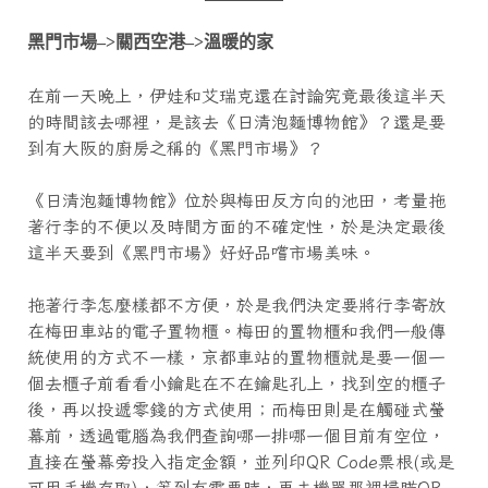
黑門市場–>
關西空港–>
溫暖的家
在前一天晚上，伊娃和艾瑞克還在討論究竟最後這半天
的時間該去哪裡，是該去《日清泡麵博物館》？還是要
到有大阪的廚房之稱的《黑門市場》？
《日清泡麵博物館》位於與梅田反方向的池田，考量拖
著行李的不便以及時間方面的不確定性，於是決定最後
這半天要到《黑門市場》好好品嚐市場美味。
拖著行李怎麼樣都不方便，於是我們決定要將行李寄放
在梅田車站的電子置物櫃。梅田的置物櫃和我們一般傳
統使用的方式不一樣，京都車站的置物櫃就是要一個一
個去櫃子前看看小鑰匙在不在鑰匙孔上，找到空的櫃子
後，再以投遞零錢的方式使用；而梅田則是在觸碰式螢
幕前，透過電腦為我們查詢哪一排哪一個目前有空位，
直接在螢幕旁投入指定金額，並列印QR Code票根(或是