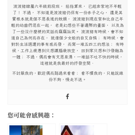
波波豬隸屬六年級前段班， 掐指算來， 已經非常地不年輕
了！ 不過， 不知道是波波豬仍保有一份赤子之心， 還是其
實根本就是個不思長進的敗類， 波波豬到現在常和比自己年
輕的幼齒們混在一起， 老是幻想些不著邊際的畫面， 以及為
了一些沒什麼梗的笑話而竊竊訕笑。 波波豬有時候，會不知
道自己為何而存在， 就像個少女般的自艾自憐； 有時候，會
對於生活週遭的事有感而發， 而寫一堆五四三的想法； 有時
候，工作上疲憊到只想讓腦袋放空， 回到家只想和沙發融為
一體； 不過，偶而會有文思泉湧，一堆話不吐不快的時候，
這裡就是我最好的抒發空間．
不討厭我的，歡迎偶而路過來看看； 看不慣我的，只能說緣
份不夠，慢走不送。
您可能會感興趣：