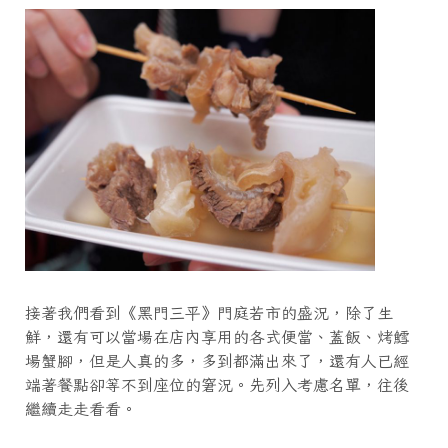
接著我們看到《黑門三平》門庭若市的盛況，除了生
鮮，還有可以當場在店內享用的各式便當、蓋飯、烤鱈
場蟹腳，但是人真的多，多到都滿出來了，還有人已經
端著餐點卻等不到座位的窘況。先列入考慮名單，往後
繼續走走看看。