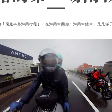
的「環北半島淋雨行程」，在淋雨中開始、淋雨中結束，足足穿