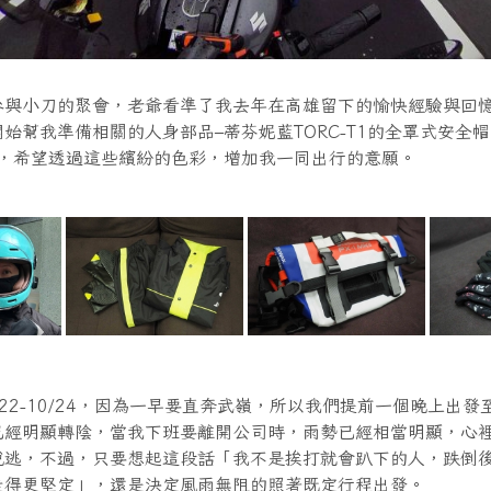
參與小刀的聚會，老爺看準了我去年在高雄留下的愉快經驗與回
始幫我準備相關的人身部品–蒂芬妮藍TORC-T1的全罩式安全
包，希望透過這些繽紛的色彩，增加我一同出行的意願。
/22-10/24，因為一早要直奔武嶺，所以我們提前一個晚上出發至
已經明顯轉陰，當我下班要離開公司時，雨勢已經相當明顯，心
脫逃，不過，只要想起這段話「我不是挨打就會趴下的人，跌倒
走得更堅定」，還是決定風雨無阻的照著既定行程出發。