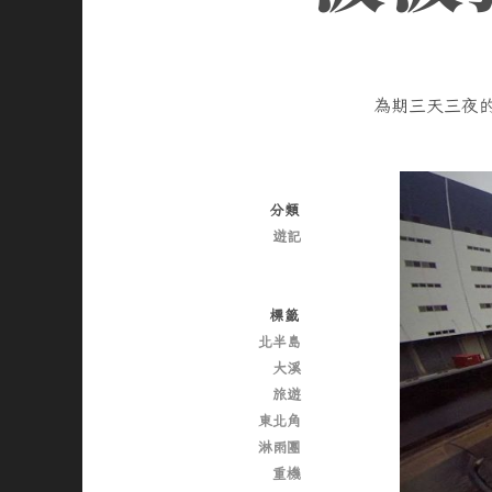
為期三天三夜
分類
遊記
標籤
北半島
大溪
旅遊
東北角
淋雨團
重機