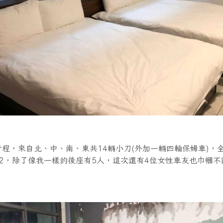
程，來自北、中、南、東共14輛小刀(外加一輛四輪保姆車)，
：2，除了像我一樣的後座有5人，這次還有4位女性車友也巾幗不