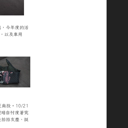
憶，今年度的活
帽，以及車用
南投。10/21
裡暗自忖度著究
後拍拍灰塵、挺