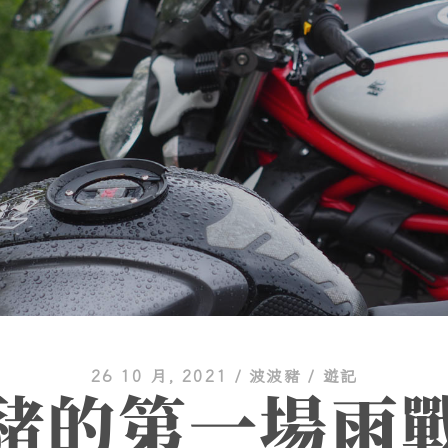
26 10 月, 2021
/
波波豬
/
遊記
豬的第一場雨