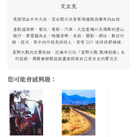
艾立克
是個混血中年大叔，混台閩以及客家兩種極為優秀的血統．
喜歡搖滾樂、電玩、電影、汽車、大型重機以及偶爾的登山
健行．靠電腦為生，略懂音樂、美術、攝影、網站、數位行
銷、程式．家中的外號是修修人，常常 DIY 這修修那補補．
星際大戰的忠實粉絲，近幾年只玩「星際大戰 戰場前線」系
列遊戲．偶爾會錄製遊戲畫面假裝自己是有名的實況主…
您可能會感興趣：