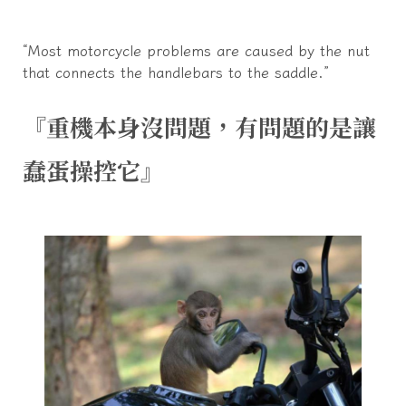
“Most motorcycle problems are caused by the nut
that connects the handlebars to the saddle.”
『重機本身沒問題，有問題的是讓
蠢蛋操控它』