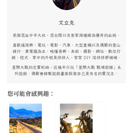
艾立克
是個混血中年大叔，混台閩以及客家兩種極為優秀的血統．
喜歡搖滾樂、電玩、電影、汽車、大型重機以及偶爾的登山
健行．靠電腦為生，略懂音樂、美術、攝影、網站、數位行
銷、程式．家中的外號是修修人，常常 DIY 這修修那補補．
星際大戰的忠實粉絲，近幾年只玩「星際大戰 戰場前線」系
列遊戲．偶爾會錄製遊戲畫面假裝自己是有名的實況主…
您可能會感興趣：