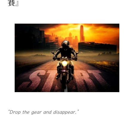
賽』
“Drop the gear and disappear.”