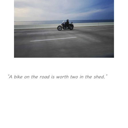
“A bike on the road is worth two in the shed.”