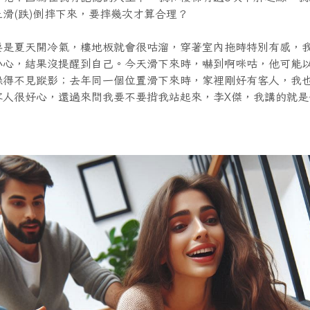
滑(跌)倒摔下來，要摔幾次才算合理？
要是夏天開冷氣，樓地板就會很咕溜，穿著室內拖時特別有感，
小心，結果沒提醒到自己。今天滑下來時，嚇到啊咪咕，他可能
躲得不見蹤影；去年同一個位置滑下來時，家裡剛好有客人，我
客人很好心，還過來問我要不要揹我站起來，李X傑，我講的就是
！