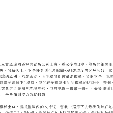
北三重湯城園區裡的貿易公司上班，辦公室在3樓，簡易的組裝生
所需，我每天上、下午都要到生產線關心組裝進度向客戶回報。很
地球的原則，除非必要，上下樓我都儘量走樓梯。某個下午，我
半轉彎要繼續下1樓時，我的鞋子前端卡到到樓梯的防滑條，整個
上究竟滾了幾圈已不得而知，我只記得一邊滾一邊叫，最後摔到1
上，全身痛到沒力氣爬起來。
樓樓梯出口，就是園區內的人行道，當我一路滾下去最後側趴在地
過，他停了2、3秒吧，看著趴在地上披頭散髮的我，我緩緩抬起