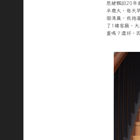
思緒飄回20
半歲大，每天
個清晨，我抱
了1樓客廳，
重嗎？還好，