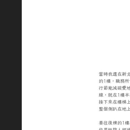
當時我還在新
的1樓，職務
行節能減碳愛
線，就在1樓
接下來在樓梯
整個側趴在地
要往後棟的1
位男性路人經