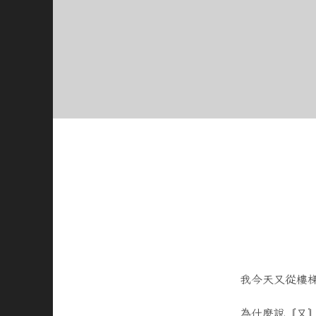
我今天又從樓
為什麼說〘又