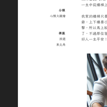
一生中從樓梯上
分類
我家的樓梯只
心情大雜燴
爺，上下樓要
擊，所以馬上
了，不過那位
標籤
好人一生平安
旅遊
東北角