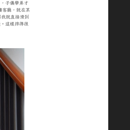
多，子儀學弟才
樓客廳，就在某
踩我就直接滑到
礙。這樣摔得很