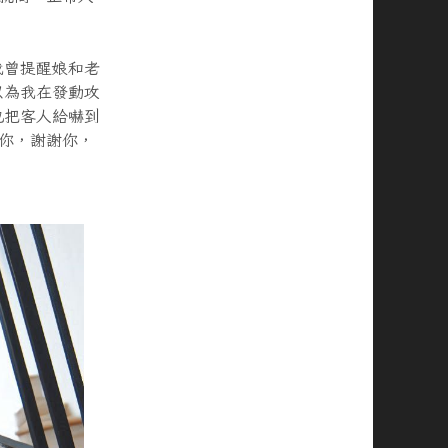
我曾提醒娘和老
以為我在發動攻
也把客人給嚇到
你，謝謝你，