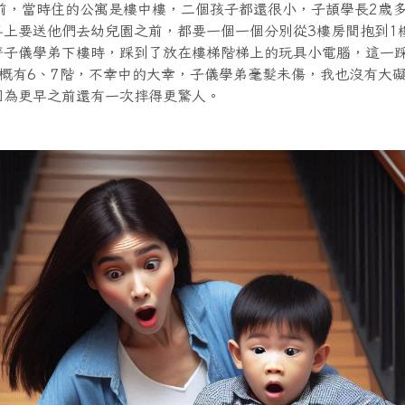
年前，當時住的公寓是樓中樓，二個孩子都還很小，子頡學長2歲
早上要送他們去幼兒園之前，都要一個一個分別從3樓房間抱到1
著子儀學弟下樓時，踩到了放在樓梯階梯上的玩具小電腦，這一
大概有6、7階，不幸中的大幸，子儀學弟毫髮未傷，我也沒有大
因為更早之前還有一次摔得更驚人。