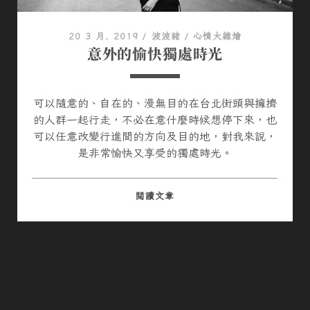
20 3 月, 2019
/
波波豬
/
心情大雜燴
意外的愉快獨處時光
可以隨意的、自在的、漫無目的在台北街頭與擁擠
的人群一起行走，不必在意什麼時候想停下來，也
可以任意改變行進間的方向及目的地，對我來說，
是非常愉快又享受的獨處時光。
意
閱讀文章
外
的
愉
快
獨
處