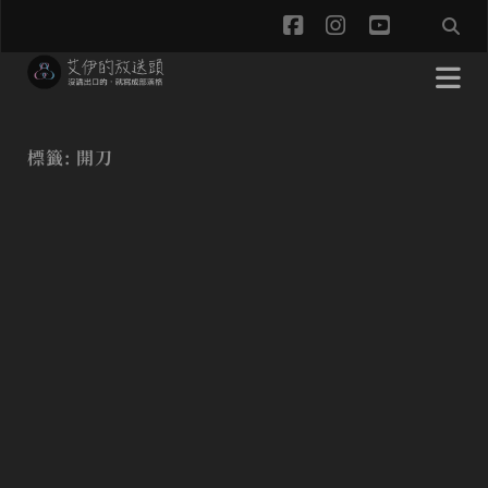
f
i
y
a
n
o
c
s
u
e
t
t
標籤:
開刀
b
a
u
o
g
b
o
r
e
k
a
m