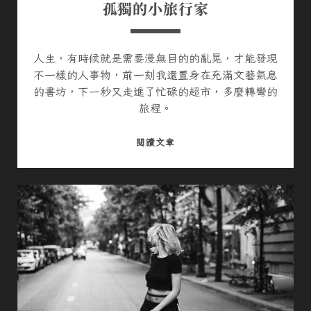
孤獨的小旅行家
人生，有時候就是需要漫無目的的亂晃，才能發現
不一樣的人事物，前一刻我還置身在充滿文藝氣息
的書坊，下一秒又走進了忙碌的超市，多麼轉彎的
旅程。
孤
閱讀文章
獨
的
小
旅
行
家