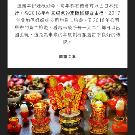
這幾年伊娃很好命，每年都有機會可以去日本旅
行，從2016年和
艾瑞克的京阪鐵腿自由行
、2017
年參加佩姬媽咪公司的員工旅遊，到2018年公司
舉辦的員工旅遊，看起來幾乎每一到二年都可以出
國去玩，這是為未來的年度例行旅遊訂下良好的傳
統。
2
閱讀文章
0
1
8
艾
瑞
克
與
伊
娃
的