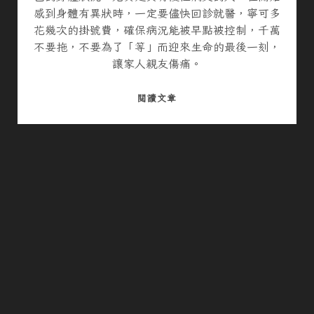
感到身體有異狀時，一定要儘快回診就醫，寧可多
花幾次的掛號費，確保病況能被早點被控制，千萬
不要拖，不要為了「等」而迎來生命的最後一刻，
讓家人親友傷痛。
不
閱讀文章
具
備
勞
保
身
份
的
員
工
在
公
司