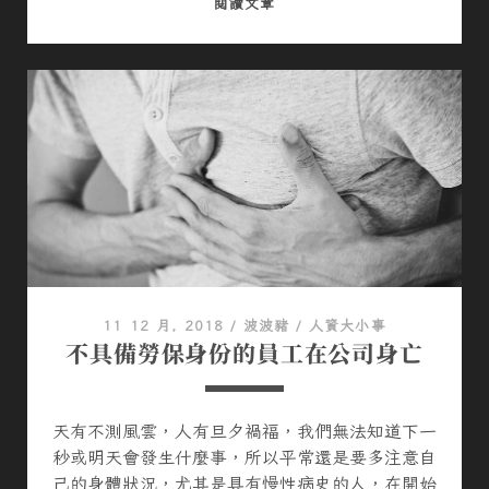
人
閱讀文章
資
單
位
最
好
要
會
處
理
職
災
通
11 12 月, 2018
/
波波豬
/
人資大小事
報
不具備勞保身份的員工在公司身亡
天有不測風雲，人有旦夕禍福，我們無法知道下一
秒或明天會發生什麼事，所以平常還是要多注意自
己的身體狀況，尤其是具有慢性病史的人，在開始