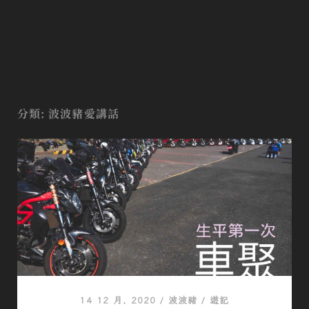
分類:
波波豬愛講話
14 12 月, 2020
/
波波豬
/
遊記