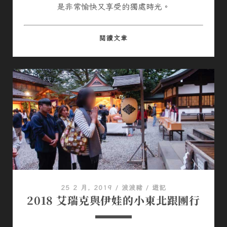
是非常愉快又享受的獨處時光。
意
閱讀文章
外
的
愉
快
獨
處
時
光
25 2 月, 2019
/
波波豬
/
遊記
2018 艾瑞克與伊娃的小東北跟團行