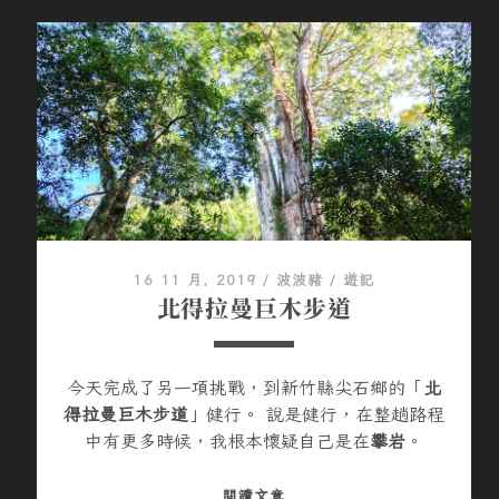
東
北
角
一
日
遊
16 11 月, 2019
/
波波豬
/
遊記
北得拉曼巨木步道
今天完成了另一項挑戰，到新竹縣尖石鄉的「
北
得拉曼巨木步道
」健行。 說是健行，在整趟路程
中有更多時候，我根本懷疑自己是在
攀岩
。
北
閱讀文章