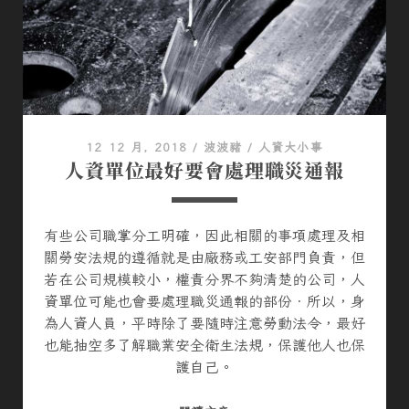
趴
趴
走
之
旅
之
葉
12 12 月, 2018
/
波波豬
/
人資大小事
家
人資單位最好要會處理職災通報
年
度
小
有些公司職掌分工明確，因此相關的事項處理及相
旅
關勞安法規的遵循就是由廠務或工安部門負責，但
行
若在公司規模較小，權責分界不夠清楚的公司，人
D
資單位可能也會要處理職災通報的部份．所以，身
A
為人資人員，平時除了要隨時注意勞動法令，最好
Y
也能抽空多了解職業安全衛生法規，保護他人也保
3
護自己。