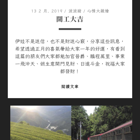
小
東
13 2 月, 2019
/
波波豬
/
心情大雜燴
北
開工大吉
跟
團
行
伊娃不是迷信，也不是財迷心竅，分享這些訊息，
希望透過正月的喜氣帶給大家一年的好運，有看到
這篇的朋友們大家都能加官晉爵、鵬程萬里、事業
一飛沖天、做生意開門見財、日進斗金，祝福大家
都發財！
開
閱讀文章
工
大
吉