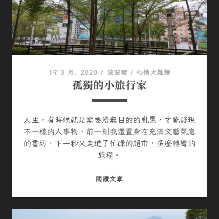
重
機
車
聚
19 3 月, 2020
/
波波豬
/
心情大雜燴
孤獨的小旅行家
人生，有時候就是需要漫無目的的亂晃，才能發現
不一樣的人事物，前一刻我還置身在充滿文藝氣息
的書坊，下一秒又走進了忙碌的超市，多麼轉彎的
旅程。
孤
閱讀文章
獨
的
小