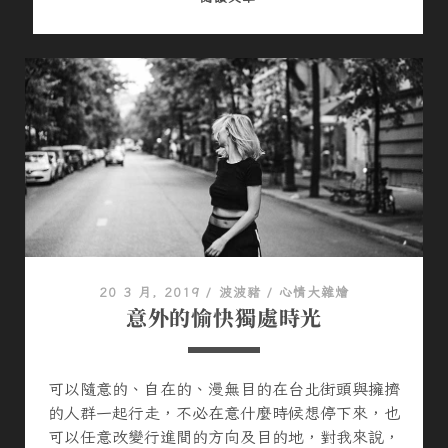
得
拉
曼
巨
木
步
道
20 3 月, 2019
/
波波豬
/
心情大雜燴
意外的愉快獨處時光
可以隨意的、自在的、漫無目的在台北街頭與擁擠
的人群一起行走，不必在意什麼時候想停下來，也
可以任意改變行進間的方向及目的地，對我來說，