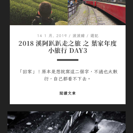
14 1 月, 2019
/
波波豬
/
遊記
2018 溪阿趴趴走之旅 之 葉家年度
小旅行 DAY3
「回家」！原本是想就寫這二個字，不過也太敷
衍，自己都看不下去。
2
閱讀文章
0
1
8
溪
阿