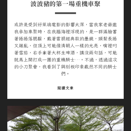
波波豬的第一場重機車聚
或許是受到好萊塢電影的影響太深，當我家老爺邀
我參加車聚時，在我腦海裡浮現的，是一群滿臉蓄
著捲捲落腮鬍，戴著雷朋經典款的墨鏡，頭髮長捲
又雜亂，但頂上可能像清朝人一樣的光亮，嘴裡叼
著雪茄，右手拿著大杯生啤酒，講沒兩句話，可能
就馬上開打成一團的重機騎士…。不過，透過這次
的小刀聚會，我看到了與刻板印象截然不同的騎士
們。
波
閱讀文章
波
豬
的
第
一
場