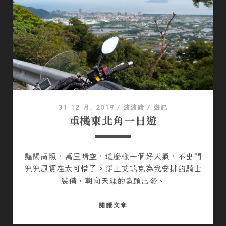
旅
行
家
31 12 月, 2019
/
波波豬
/
遊記
重機東北角一日遊
豔陽高照，萬里晴空，這麼樣一個好天氣，不出門
兜兜風實在太可惜了。穿上艾瑞克為我安排的騎士
裝備，朝向天涯的盡頭出發。
重
閱讀文章
機